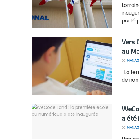
Lorrai
inaugur
porté 
Vers 
au Mo
DE
MANAG
La ferm
de nomb
WeCod
a été
DE
MANAG