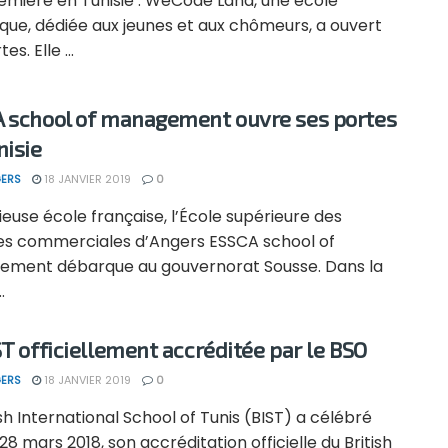
emière en Tunisie : WeCode Land, une école
que, dédiée aux jeunes et aux chômeurs, a ouvert
es. Elle ...
 school of management ouvre ses portes
nisie
ERS
18 JANVIER 2019
0
ieuse école française, l’École supérieure des
es commerciales d’Angers ESSCA school of
ment débarque au gouvernorat Sousse. Dans la
.
ST officiellement accréditée par le BSO
ERS
18 JANVIER 2019
0
ish International School of Tunis (BIST) a célébré
e 28 mars 2018, son accréditation officielle du British