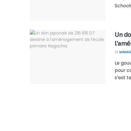
Schools 
Un do
l’amé
DE
MANAG
Le gouv
pour co
s’est te