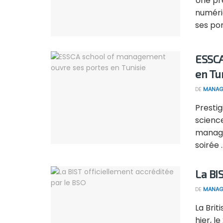
Une pr
numéri
ses port
ESSCA
en Tu
DE
MANAG
Prestig
scienc
manage
soirée ..
La BI
DE
MANAG
La Brit
hier, l