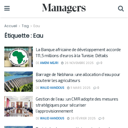
Accueil
Tag
Eau
Étiquette :
Eau
La Banque africaine de développement accorde
111,5 millions d’euros à la Tunisie. Détails
DE
AMENI MEJRI
26 NOVEMBRE 2025
0
Barrage de Nebhana : une allocation d’eau pour
soutenir les agriculteurs
DE
WALID HANDOUS
11 MARS 2025
0
Gestion de l’eau : un CMR adopte des mesures
stratégiques pour sécuriser
l’approvisionnement
DE
WALID HANDOUS
26 FÉVRIER 2025
0