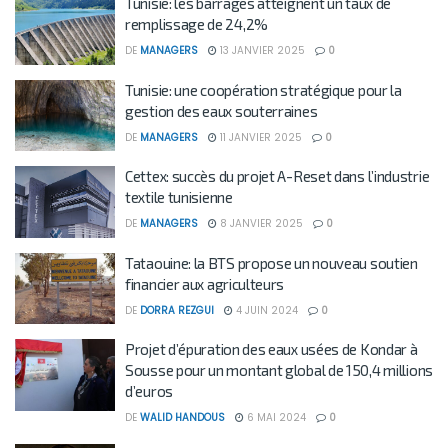
Tunisie: les barrages atteignent un taux de
remplissage de 24,2%
DE
MANAGERS
13 JANVIER 2025
0
Tunisie: une coopération stratégique pour la
gestion des eaux souterraines
DE
MANAGERS
11 JANVIER 2025
0
Cettex: succès du projet A-Reset dans l’industrie
textile tunisienne
DE
MANAGERS
8 JANVIER 2025
0
Tataouine: la BTS propose un nouveau soutien
financier aux agriculteurs
DE
DORRA REZGUI
4 JUIN 2024
0
Projet d’épuration des eaux usées de Kondar à
Sousse pour un montant global de 150,4 millions
d’euros
DE
WALID HANDOUS
6 MAI 2024
0