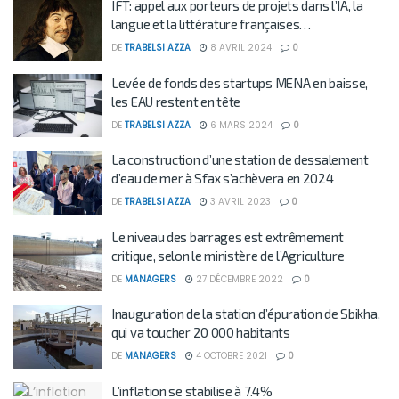
IFT: appel aux porteurs de projets dans l’IA, la
langue et la littérature françaises…
DE
TRABELSI AZZA
8 AVRIL 2024
0
Levée de fonds des startups MENA en baisse,
les EAU restent en tête
DE
TRABELSI AZZA
6 MARS 2024
0
La construction d’une station de dessalement
d’eau de mer à Sfax s’achèvera en 2024
DE
TRABELSI AZZA
3 AVRIL 2023
0
Le niveau des barrages est extrêmement
critique, selon le ministère de l’Agriculture
DE
MANAGERS
27 DÉCEMBRE 2022
0
Inauguration de la station d’épuration de Sbikha,
qui va toucher 20 000 habitants
DE
MANAGERS
4 OCTOBRE 2021
0
L’inflation se stabilise à 7.4%