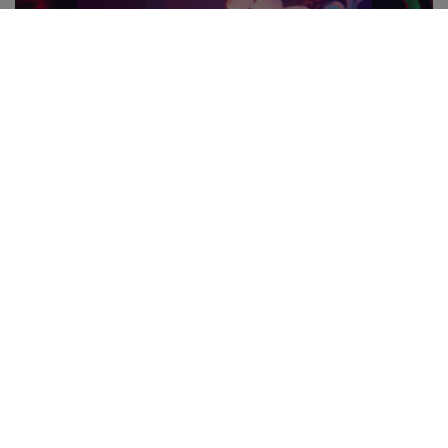
BUSINESS
Longtemps imaginés au cinéma, les robots
humanoïdes attirent aujourd’hui de lourds
investissements. L’exemple de cette entreprise!
7 AOÛT 2026