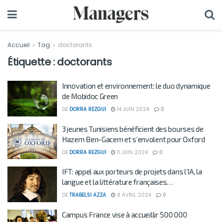
Accueil
Tag
doctorants
Étiquette :
doctorants
Innovation et environnement: le duo dynamique
de Mobidoc Green
DE
DORRA REZGUI
14 JUIN 2024
0
3 jeunes Tunisiens bénéficient des bourses de
Hazem Ben-Gacem et s’envolent pour Oxford
DE
DORRA REZGUI
11 JUIN 2024
0
IFT: appel aux porteurs de projets dans l’IA, la
langue et la littérature françaises…
DE
TRABELSI AZZA
8 AVRIL 2024
0
Campus France vise à accueillir 500 000