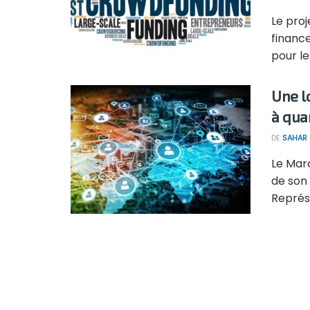
Le pro
finance
pour le
Une l
à qua
DE
SAHAR
Le Mar
de son
Représe