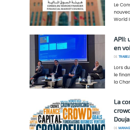
Le Cons
nouveau
World I
APII:
en vo
DE
TRABEL
Lors du
le fina
la Cha
La co
crowd
Douja
DE
MANAG