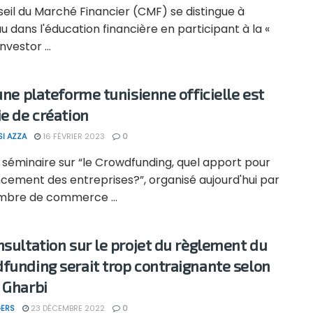
eil du Marché Financier (CMF) se distingue à
 dans l'éducation financière en participant à la «
nvestor ...
 une plateforme tunisienne officielle est
ie de création
SI AZZA
16 FÉVRIER 2023
0
 séminaire sur “le Crowdfunding, quel apport pour
ncement des entreprises?”, organisé aujourd'hui par
mbre de commerce ...
nsultation sur le projet du règlement du
funding serait trop contraignante selon
 Gharbi
ERS
23 DÉCEMBRE 2022
0