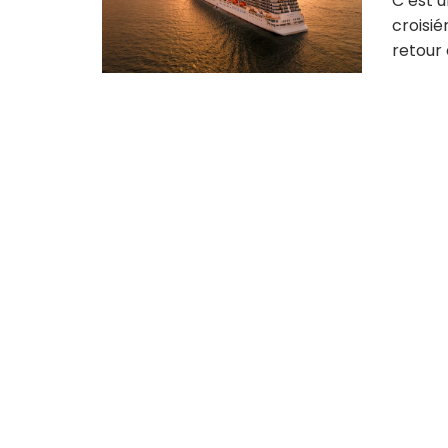
C’est u
croisié
retour e