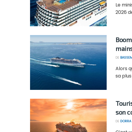
Le mini
2026 de
Boom d
main
DE
BASSEM
Alors q
sa plus
Touri
son c
DE
DORRA 