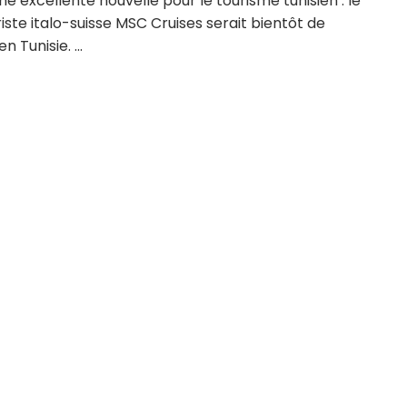
ne excellente nouvelle pour le tourisme tunisien : le
riste italo-suisse MSC Cruises serait bientôt de
n Tunisie. ...