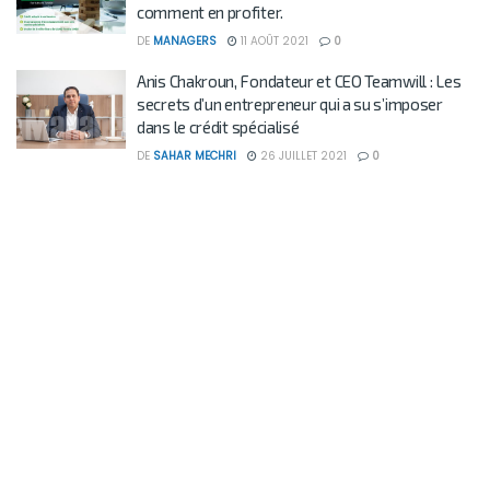
comment en profiter.
DE
MANAGERS
11 AOÛT 2021
0
Anis Chakroun, Fondateur et CEO Teamwill : Les
secrets d’un entrepreneur qui a su s’imposer
dans le crédit spécialisé
DE
SAHAR MECHRI
26 JUILLET 2021
0