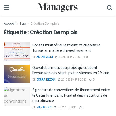
Accueil
Tag
Création Demplois
Étiquette :
Création Demplois
Conseil ministériel restreint: ce que vise la
Tunisie en matière d’investissement
DE
AMENI MEJRI
2 JANVIER 2026
0
Qawafel, un nouveau projet qui soutient
l’expansion des startups tunisiennes en Afrique
DE
DORRA REZGUI
20 DÉCEMBRE 2023
0
Signature de conventions de financement entre
le Qatar Friendship Fund et des institutions de
microfinance
DE
MANAGERS
11 FÉVRIER 2019
0