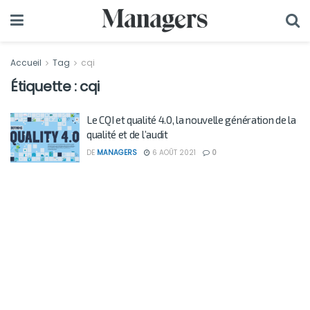
Accueil
Tag
cqi
Étiquette :
cqi
Le CQI et qualité 4.0, la nouvelle génération de la
qualité et de l’audit
DE
MANAGERS
6 AOÛT 2021
0