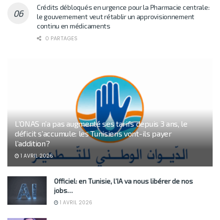
Crédits débloqués en urgence pour la Pharmacie centrale:
le gouvernement veut rétablir un approvisionnement
continu en médicaments
0 PARTAGES
L’ONAS n’a pas augmenté ses tarifs depuis 3 ans, le
déficit s’accumule: les Tunisiens vont-ils payer
l’addition?
1 AVRIL 2026
Officiel: en Tunisie, l’IA va nous libérer de nos
jobs…
1 AVRIL 2026