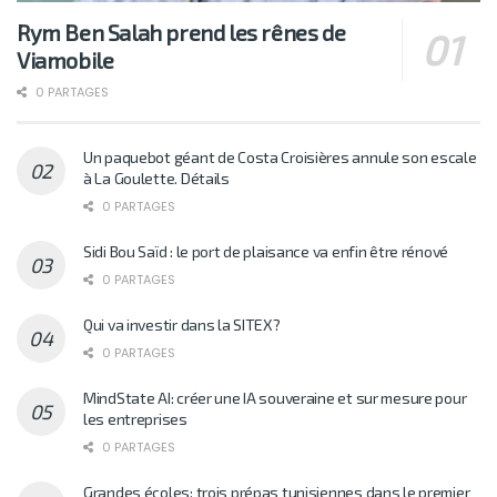
Rym Ben Salah prend les rênes de
Viamobile
0 PARTAGES
Un paquebot géant de Costa Croisières annule son escale
à La Goulette. Détails
0 PARTAGES
Sidi Bou Saïd : le port de plaisance va enfin être rénové
0 PARTAGES
Qui va investir dans la SITEX?
0 PARTAGES
MindState AI: créer une IA souveraine et sur mesure pour
les entreprises
0 PARTAGES
Grandes écoles: trois prépas tunisiennes dans le premier