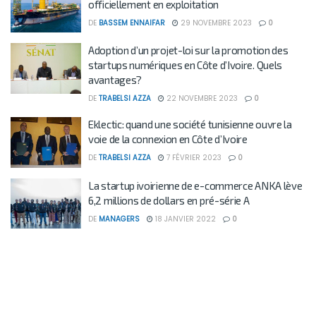
officiellement en exploitation
DE
BASSEM ENNAIFAR
29 NOVEMBRE 2023
0
Adoption d’un projet-loi sur la promotion des
startups numériques en Côte d’Ivoire. Quels
avantages?
DE
TRABELSI AZZA
22 NOVEMBRE 2023
0
Eklectic: quand une société tunisienne ouvre la
voie de la connexion en Côte d’Ivoire
DE
TRABELSI AZZA
7 FÉVRIER 2023
0
La startup ivoirienne de e-commerce ANKA lève
6,2 millions de dollars en pré-série A
DE
MANAGERS
18 JANVIER 2022
0