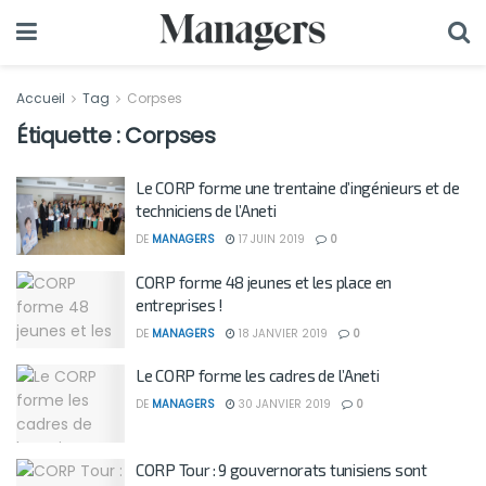
Accueil
Tag
Corpses
Étiquette :
Corpses
Le CORP forme une trentaine d’ingénieurs et de
techniciens de l’Aneti
DE
MANAGERS
17 JUIN 2019
0
CORP forme 48 jeunes et les place en
entreprises !
DE
MANAGERS
18 JANVIER 2019
0
Le CORP forme les cadres de l’Aneti
DE
MANAGERS
30 JANVIER 2019
0
CORP Tour : 9 gouvernorats tunisiens sont