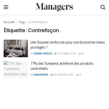
Accueil
Tag
Contrefaçon
Étiquette :
Contrefaçon
Une Douane renforcée pour une économie mieux
protégée ?
DE
DORRA REZGUI
1 OCTOBRE 2019
0
77% des Tunisiens achètent des produits
contrefaits
DE
MANAGERS
18 JANVIER 2019
0