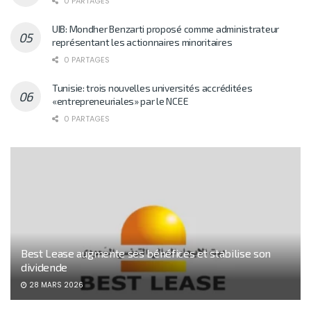
0 PARTAGES
UIB: Mondher Benzarti proposé comme administrateur
représentant les actionnaires minoritaires
0 PARTAGES
Tunisie: trois nouvelles universités accréditées
«entrepreneuriales» par le NCEE
0 PARTAGES
Best Lease augmente ses bénéfices et stabilise son
dividende
28 MARS 2026