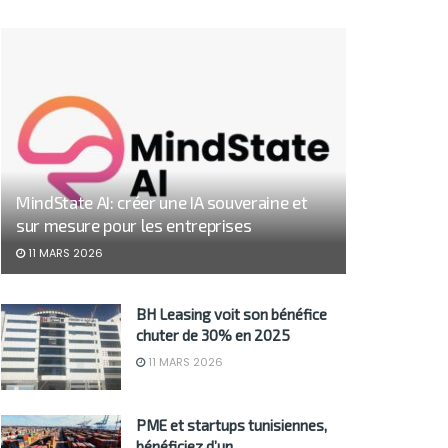
MindState AI: créer une IA souveraine et
sur mesure pour les entreprises
11 MARS 2026
BH Leasing voit son bénéfice
chuter de 30% en 2025
11 MARS 2026
PME et startups tunisiennes,
bénéficiez d’un