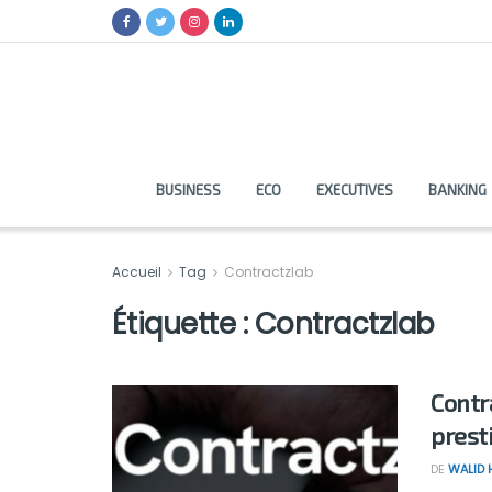
BUSINESS
ECO
EXECUTIVES
BANKING
Accueil
Tag
Contractzlab
Étiquette :
Contractzlab
Contr
prest
DE
WALID