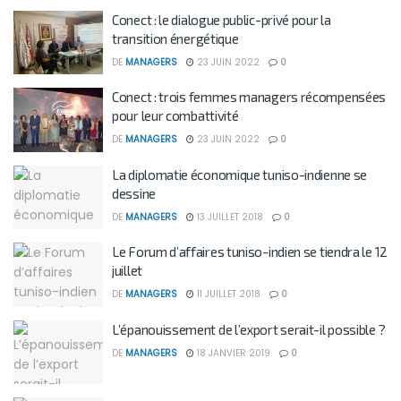
Conect : le dialogue public-privé pour la
transition énergétique
DE
MANAGERS
23 JUIN 2022
0
Conect : trois femmes managers récompensées
pour leur combattivité
DE
MANAGERS
23 JUIN 2022
0
La diplomatie économique tuniso-indienne se
dessine
DE
MANAGERS
13 JUILLET 2018
0
Le Forum d’affaires tuniso-indien se tiendra le 12
juillet
DE
MANAGERS
11 JUILLET 2018
0
L’épanouissement de l’export serait-il possible ?
DE
MANAGERS
18 JANVIER 2019
0