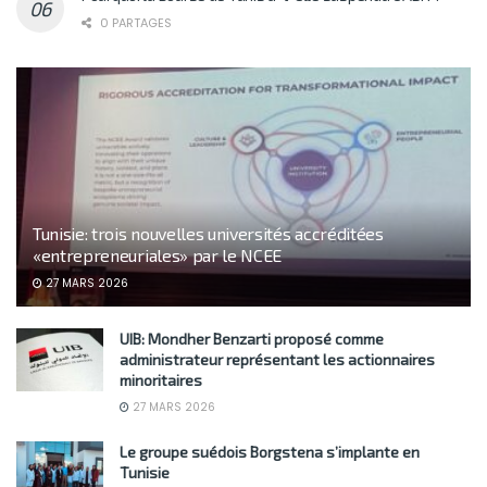
0 PARTAGES
Tunisie: trois nouvelles universités accréditées
«entrepreneuriales» par le NCEE
27 MARS 2026
UIB: Mondher Benzarti proposé comme
administrateur représentant les actionnaires
minoritaires
27 MARS 2026
Le groupe suédois Borgstena s’implante en
Tunisie