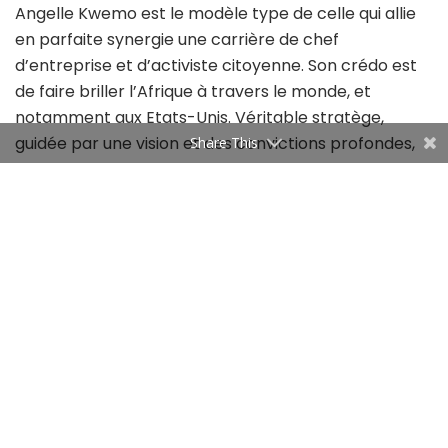
Angelle Kwemo est le modèle type de celle qui allie
en parfaite synergie une carrière de chef
d’entreprise et d’activiste citoyenne. Son crédo est
de faire briller l’Afrique à travers le monde, et
notamment aux Etats-Unis. Véritable stratège,
guidée par une vision et des convictions profondes,
Share This
cette native de Douala voit haut et grand. Elle
débute ses premiers pas dans sa ville natale en tant
que directrice du contentieux maritime dans un
grand groupe français implanté au Cameroun. Mais
ses ambitions sont plus grandes. Elle poursuit ses
études en France, puis aux Etats-Unis, où elle obtient
son master en droit des affaires internationales, à la
Washington College of Law de l’American University
à Washington D.C.
Elle réussit ensuite à pénétrer les murailles du
Congrès américain et y consacre 12 ans comme