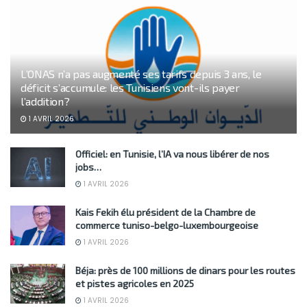
L’ONAS n’a pas augmenté ses tarifs depuis 3 ans, le
déficit s’accumule: les Tunisiens vont-ils payer
l’addition?
1 AVRIL 2026
Officiel: en Tunisie, l’IA va nous libérer de nos
jobs…
1 AVRIL 2026
Kais Fekih élu président de la Chambre de
commerce tuniso-belgo-luxembourgeoise
1 AVRIL 2026
Béja: près de 100 millions de dinars pour les routes
et pistes agricoles en 2025
1 AVRIL 2026