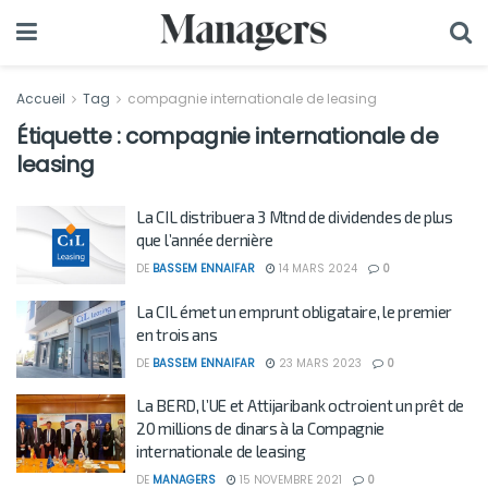
Accueil
Tag
compagnie internationale de leasing
Étiquette :
compagnie internationale de
leasing
La CIL distribuera 3 Mtnd de dividendes de plus
que l’année dernière
DE
BASSEM ENNAIFAR
14 MARS 2024
0
La CIL émet un emprunt obligataire, le premier
en trois ans
DE
BASSEM ENNAIFAR
23 MARS 2023
0
La BERD, l’UE et Attijaribank octroient un prêt de
20 millions de dinars à la Compagnie
internationale de leasing
DE
MANAGERS
15 NOVEMBRE 2021
0