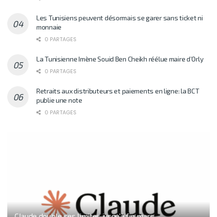
Les Tunisiens peuvent désormais se garer sans ticket ni
monnaie
0 PARTAGES
La Tunisienne Imène Souid Ben Cheikh réélue maire d’Orly
0 PARTAGES
Retraits aux distributeurs et paiements en ligne: la BCT
publie une note
0 PARTAGES
Claude double ses limites jusqu’à fin mars