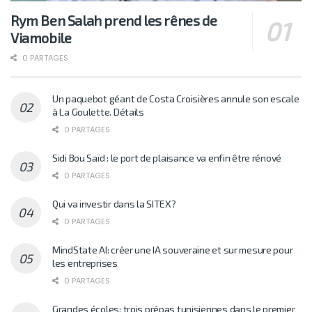
Rym Ben Salah prend les rênes de
Viamobile
0 PARTAGES
Un paquebot géant de Costa Croisières annule son escale
à La Goulette. Détails
0 PARTAGES
Sidi Bou Saïd : le port de plaisance va enfin être rénové
0 PARTAGES
Qui va investir dans la SITEX?
0 PARTAGES
MindState AI: créer une IA souveraine et sur mesure pour
les entreprises
0 PARTAGES
Grandes écoles: trois prépas tunisiennes dans le premier