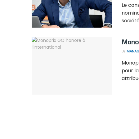
Le con
nomina
société. 
Monop
DE
MANAG
Monopri
pour l
attribu