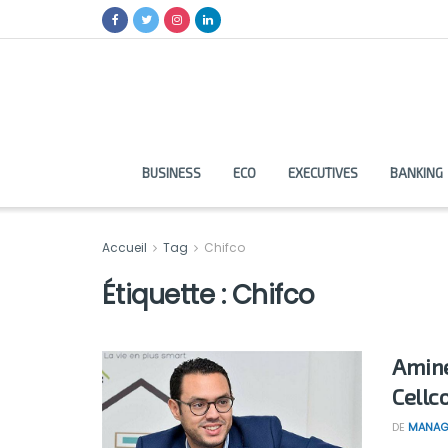
BUSINESS
ECO
EXECUTIVES
BANKING
Accueil
Tag
Chifco
Étiquette :
Chifco
Amin
Cellc
DE
MANAG