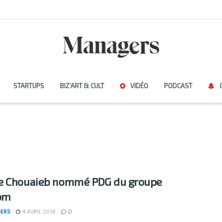
STARTUPS
BIZ’ART & CULT
VIDÉO
PODCAST
e Chouaieb nommé PDG du groupe
om
ERS
4 AVRIL 2019
0