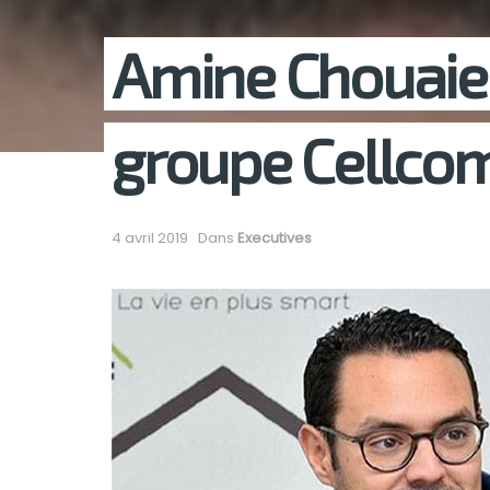
Amine Chouai
groupe Cellco
4 avril 2019
Dans
Executives