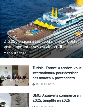
210 000 croisiéristes depuis janvier: Costa
veut augmenter ses escales en Tunisie…
26 MARS 2026
Tunisie–France: 4 rendez-vous
internationaux pour dessiner
des nouveaux partenariats
25 MARS 2026
OMC: IA sauve le commerce en
2025, tempête en 2026
25 MARS 2026