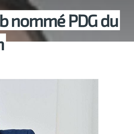
eb nommé PDG du
m