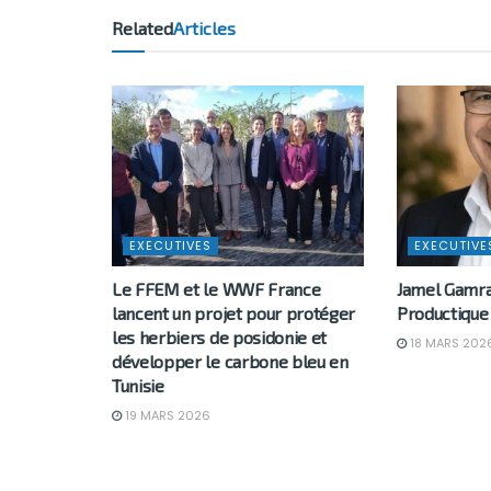
Related
Articles
EXECUTIVES
EXECUTIVE
Le FFEM et le WWF France
Jamel Gamr
lancent un projet pour protéger
Productique
les herbiers de posidonie et
18 MARS 202
développer le carbone bleu en
Tunisie
19 MARS 2026