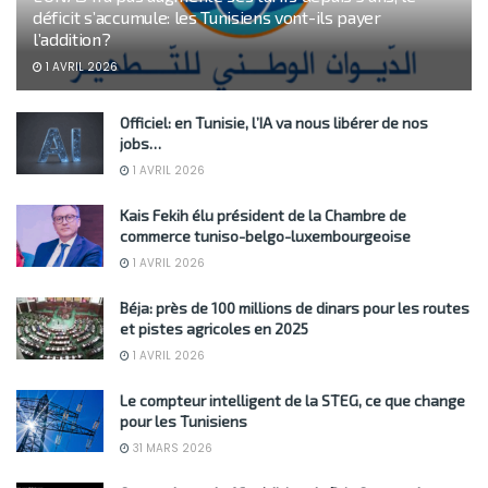
déficit s’accumule: les Tunisiens vont-ils payer
l’addition?
1 AVRIL 2026
Officiel: en Tunisie, l’IA va nous libérer de nos
jobs…
1 AVRIL 2026
Kais Fekih élu président de la Chambre de
commerce tuniso-belgo-luxembourgeoise
1 AVRIL 2026
Béja: près de 100 millions de dinars pour les routes
et pistes agricoles en 2025
1 AVRIL 2026
Le compteur intelligent de la STEG, ce que change
pour les Tunisiens
31 MARS 2026