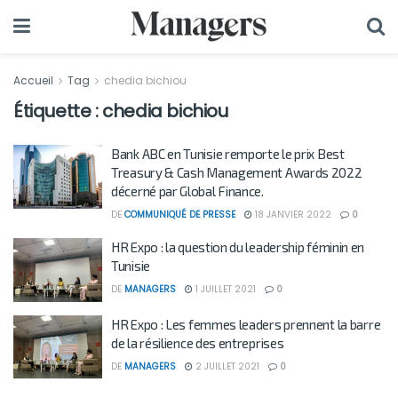
Accueil
Tag
chedia bichiou
Étiquette :
chedia bichiou
Bank ABC en Tunisie remporte le prix Best
Treasury & Cash Management Awards 2022
décerné par Global Finance.
DE
COMMUNIQUÉ DE PRESSE
18 JANVIER 2022
0
HR Expo : la question du leadership féminin en
Tunisie
DE
MANAGERS
1 JUILLET 2021
0
HR Expo : Les femmes leaders prennent la barre
de la résilience des entreprises
DE
MANAGERS
2 JUILLET 2021
0