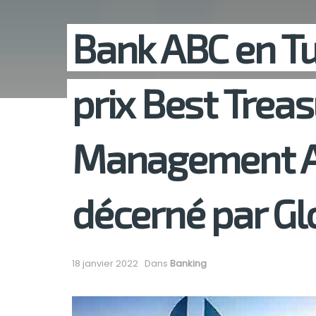
Bank ABC en Tu
prix Best Trea
Management A
décerné par Gl
18 janvier 2022
Dans
Banking