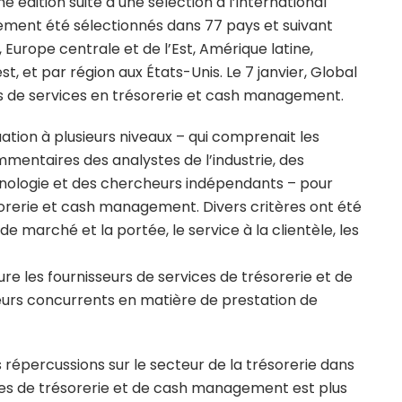
dition suite à une sélection à l’international
alement été sélectionnés dans 77 pays et suivant
 Europe centrale et de l’Est, Amérique latine,
, et par région aux États-Unis. Le 7 janvier, Global
rs de services en trésorerie et cash management.
uation à plusieurs niveaux – qui comprenait les
mmentaires des analystes de l’industrie, des
chnologie et des chercheurs indépendants – pour
sorerie et cash management. Divers critères ont été
e marché et la portée, le service à la clientèle, les
ure les fournisseurs de services de trésorerie et de
rs concurrents en matière de prestation de
 répercussions sur le secteur de la trésorerie dans
èmes de trésorerie et de cash management est plus