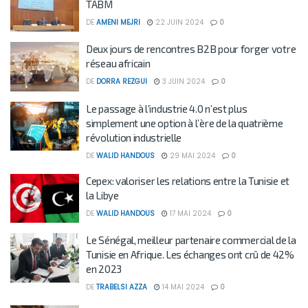
TABM
DE
AMENI MEJRI
22 JUIN 2024
0
Deux jours de rencontres B2B pour forger votre
réseau africain
DE
DORRA REZGUI
3 JUIN 2024
0
Le passage à l’industrie 4.0 n’est plus
simplement une option à l’ère de la quatrième
révolution industrielle
DE
WALID HANDOUS
29 MAI 2024
0
Cepex: valoriser les relations entre la Tunisie et
la Libye
DE
WALID HANDOUS
17 MAI 2024
0
Le Sénégal, meilleur partenaire commercial de la
Tunisie en Afrique. Les échanges ont crû de 42%
en 2023
DE
TRABELSI AZZA
14 MAI 2024
0