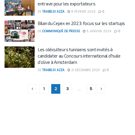
entrave pour les exportateurs
DE
TRABELSI AZZA
8 FÉVRIER 2024
0
Bilan du Cepex en 2023: focus sur les startups
DE
COMMUNIQUÉ DE PRESSE
5 JANVIER 2024
0
Les oléiculteurs tunisiens sont invités à
candidater au Concours international d’huile
d’olive à Amsterdam
DE
TRABELSI AZZA
21 DÉCEMBRE 2023
0
1
2
3
…
5