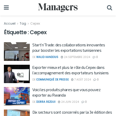
Accueil
Tag
Cepex
Étiquette :
Cepex
Start’n’Trade: des collaborations innovantes
pour booster les exportations tunisiennes
DE
WALID HANDOUS
24 SEPTEMBRE 2024
0
Exporter mieux et plus: le rôle du Cepex dans
l’accompagnement des exportateurs tunisiens
DE
COMMUNIQUÉ DE PRESSE
7 AOÛT 2024
0
Voici les produits phares que vous pouvez
exporter au Rwanda
DE
DORRA REZGUI
24 JUIN 2024
0
Dix secteurs sont concernés par la 3e édition des