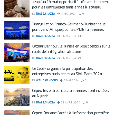
Jusqu’au 24 mai: opportunités d’investissement
pour les entreprises tunisiennes à Istanbul
DE
TRABELSI AZZA
13 MAI 2024
0
Triangulation Franco-Germano-Tunisienne: le
pont vers l’Afrique pour les PME Tunisiennes
DE
TRABELSI AZZA
8 MAI 2024
0
Lazhar Bennour: la Tunisie en pole position sur la
route de l’intégration africaine
DE
TRABELSI AZZA
8 MAI 2024
0
Le Cepex organise la participation des
entreprises tunisiennes au SIAL Paris 2024
DE
WALID HANDOUS
6 MAI 2024
0
Cepex: les entreprises tunisiennes sont invitées
au Nigeria
DE
TRABELSI AZZA
22 AVRIL 2024
0
Cepex-Douane: l’accès à l’information, première