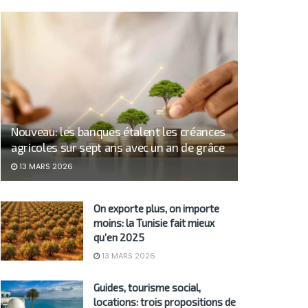
Nouveau: les banques étalent les créances
agricoles sur sept ans avec un an de grâce
13 MARS 2026
On exporte plus, on importe
moins: la Tunisie fait mieux
qu’en 2025
13 MARS 2026
Guides, tourisme social,
locations: trois propositions de