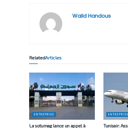
Walid Handous
Related
Articles
ENTREPRISE
ENTREPRIS
La sotumag lance un appel à
Tunisair: A