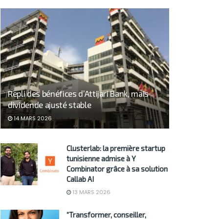
Repli des bénéfices d’Attijari Bank, mais
dividende ajusté stable
14 MARS 2026
Clusterlab: la première startup
tunisienne admise à Y
Combinator grâce à sa solution
Callab AI
13 MARS 2026
“Transformer, conseiller,