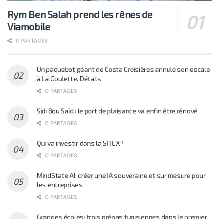
Rym Ben Salah prend les rênes de
Viamobile
0 PARTAGES
Un paquebot géant de Costa Croisières annule son escale
à La Goulette. Détails
0 PARTAGES
Sidi Bou Saïd : le port de plaisance va enfin être rénové
0 PARTAGES
Qui va investir dans la SITEX?
0 PARTAGES
MindState AI: créer une IA souveraine et sur mesure pour
les entreprises
0 PARTAGES
Grandes écoles: trois prépas tunisiennes dans le premier