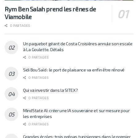
Rym Ben Salah prend les rênes de
Viamobile
0 PARTAGES
Un paquebot géant de Costa Croisières annule son escale
à La Goulette. Détails
0 PARTAGES
Sidi Bou Saïd : le port de plaisance va enfin être rénové
0 PARTAGES
Qui va investir dans la SITEX?
0 PARTAGES
MindState AI: créer une IA souveraine et sur mesure pour
les entreprises
0 PARTAGES
Grandes écoles: trois prépas tunisiennes dans le premier