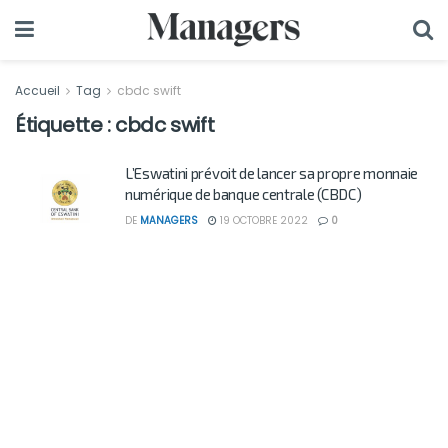
Accueil
Tag
cbdc swift
Étiquette :
cbdc swift
L’Eswatini prévoit de lancer sa propre monnaie
numérique de banque centrale (CBDC)
DE
MANAGERS
19 OCTOBRE 2022
0