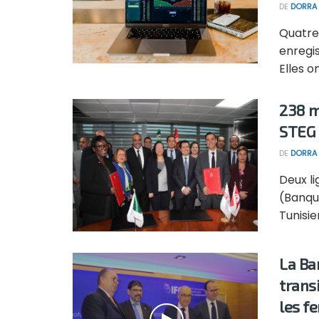
DE
DORRA 
Quatre
enregis
Elles on
238 m
STEG 
DE
DORRA 
Deux li
(Banqu
Tunisie
La Ba
trans
les 