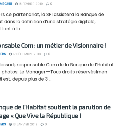
 MECHRI
18 FÉVRIER 2019
0
rs ce partenariat, la SFI assistera la Banque de
at dans la définition d’une stratégie digitale,
ant à la ...
nsable Com: un métier de Visionnaire !
ERS
17 DÉCEMBRE 2018
0
essadi, responsable Com de la Banque de l’Habitat
s photos: Le Manager — Tous droits réservésImen
 est, depuis plus de 3 ...
nque de l’Habitat soutient la parution de
rage « Que Vive la République !
ERS
18 JANVIER 2019
0