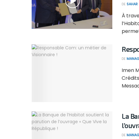
DE
SAHAR
À trave
l’Habit
permett
Respo
DE
MANAG
Imen M
Crédit
Messadi
La Ba
l’ouv
DE
MANAG