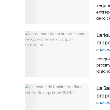
Toujour
entrepr
de la cu
La to
rappr
DE
MANAG
Banque 
proximi
la Banqu
La Ba
propr
DE
MANAG