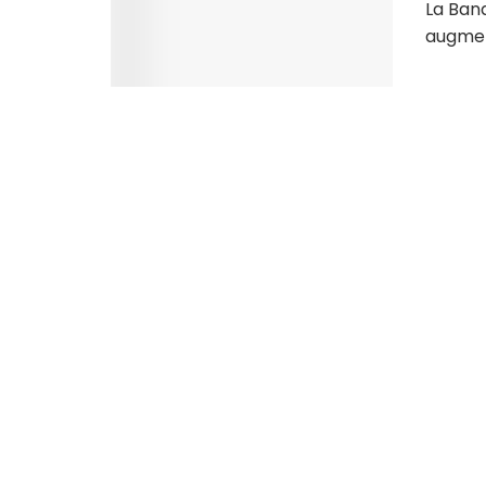
La Banq
augment