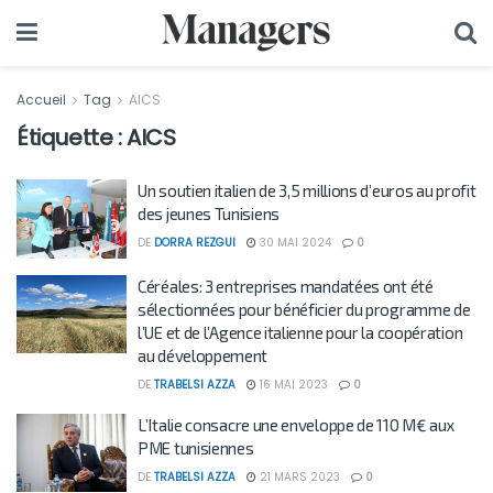
Accueil
Tag
AICS
Étiquette :
AICS
Un soutien italien de 3,5 millions d’euros au profit
des jeunes Tunisiens
DE
DORRA REZGUI
30 MAI 2024
0
Céréales: 3 entreprises mandatées ont été
sélectionnées pour bénéficier du programme de
l’UE et de l’Agence italienne pour la coopération
au développement
DE
TRABELSI AZZA
16 MAI 2023
0
L’Italie consacre une enveloppe de 110 M€ aux
PME tunisiennes
DE
TRABELSI AZZA
21 MARS 2023
0