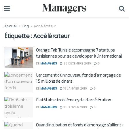
Accueil
Tag
Accélérateur
Étiquette :
Accélérateur
Orange Fab Tunisie accompagne 7 startups
tunisiennes pour se développer à l’international
DE
MANAGERS
25 DÉCEMBRE 2019
0
Lancement d’un nouveau fonds d’amorçage de
15 millions de dinars
DE
MANAGERS
18 JANVIER 2019
0
Flat6Labs : troisième cycle d’accélération
DE
MANAGERS
18 JANVIER 2019
0
Quand incubation et fonds d’amorçage s’allient :