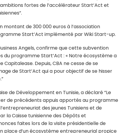
ambitions fortes de l’accélérateur Start’Act et
siennes”.
’un montant de 300 000 euros à l’association
rogramme Start’Act implémenté par Wiki Start-up.
siness Angels, confirme que cette subvention
ces du programme Start’Act : « Notre écosystème a
ge Capitalease. Depuis, CBA ne cesse de se
age de Start’Act qui a pour objectif de se hisser
.”
aise de Développement en Tunisie, a déclaré “Le
rcer de précédents appuis apportés au programme
entrepreneuriat des jeunes Tunisiens et de
par la Caisse tunisienne des Dépôts et
onces faites lors de la visite présidentielle de
en place d’un écosystème entrepreneurial propice