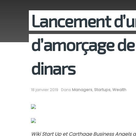
Lancement d’u
d’amorçage de 
dinars
18 janvier 2019
Dans
Managers
,
Startups
,
Wealth
Wiki Start Up et Carthage Business Angels