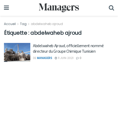
Accueil
Tag
abdelwaheb ajroud
Étiquette :
abdelwaheb ajroud
Abdelwaheb Ajroud, officiellement nommé
directeur du Groupe Chimique Tunisien
DE
MANAGERS
11 JUIN 2021
0