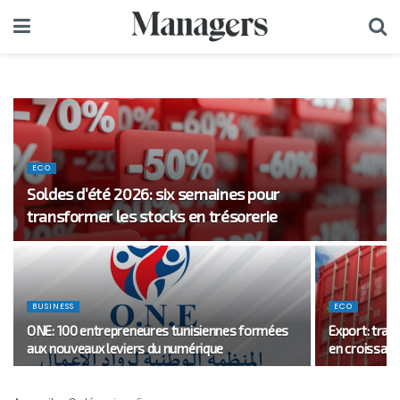
ECO
Soldes d’été 2026: six semaines pour
transformer les stocks en trésorerie
BUSINESS
ECO
ONE: 100 entrepreneures tunisiennes formées
Export: tran
aux nouveaux leviers du numérique
en croissanc