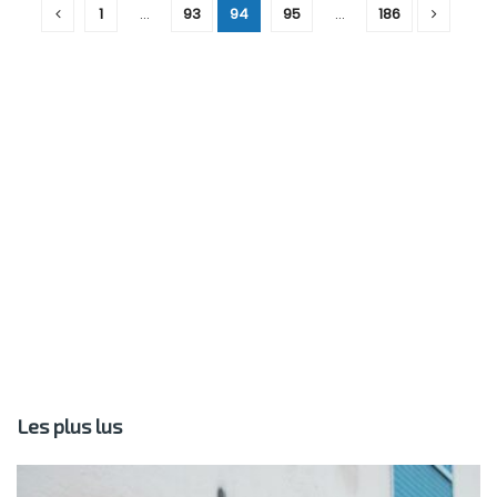
1
…
93
94
95
…
186
Les plus lus