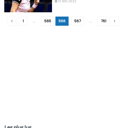
10 MAI 2022
1
…
565
566
567
…
761
Les plus lus