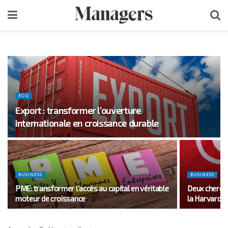
ECO
Export : transformer l’ouverture
internationale en croissance durable
BUSINESS
BUSINESS
PME: transformer l’accès au capital en véritable
Deux cherche
moteur de croissance
la Harvard M