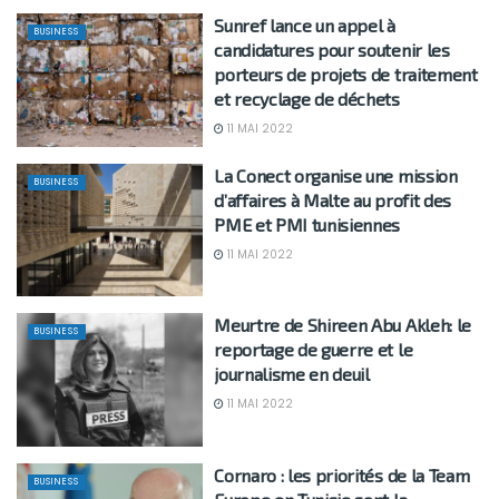
Sunref lance un appel à
BUSINESS
candidatures pour soutenir les
porteurs de projets de traitement
et recyclage de déchets
11 MAI 2022
La Conect organise une mission
BUSINESS
d’affaires à Malte au profit des
PME et PMI tunisiennes
11 MAI 2022
Meurtre de Shireen Abu Akleh: le
BUSINESS
reportage de guerre et le
journalisme en deuil
11 MAI 2022
Cornaro : les priorités de la Team
BUSINESS