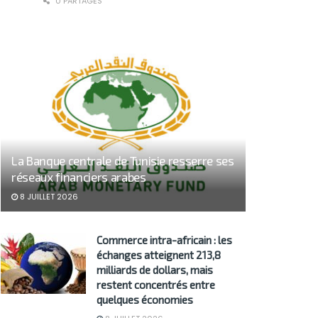
0 PARTAGES
La Banque centrale de Tunisie resserre ses
réseaux financiers arabes
8 JUILLET 2026
Commerce intra-africain : les
échanges atteignent 213,8
milliards de dollars, mais
restent concentrés entre
quelques économies