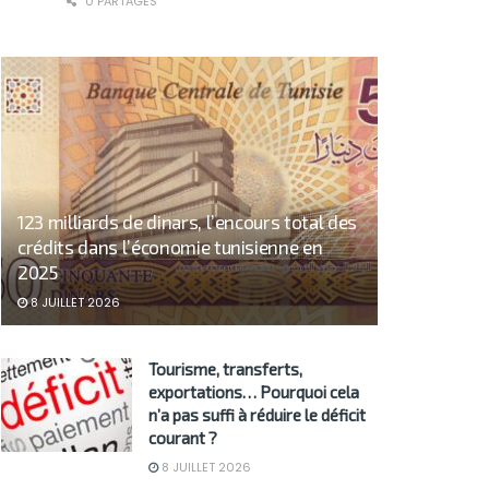
0 PARTAGES
123 milliards de dinars, l’encours total des
crédits dans l’économie tunisienne en
2025
8 JUILLET 2026
Tourisme, transferts,
exportations… Pourquoi cela
n’a pas suffi à réduire le déficit
courant ?
8 JUILLET 2026