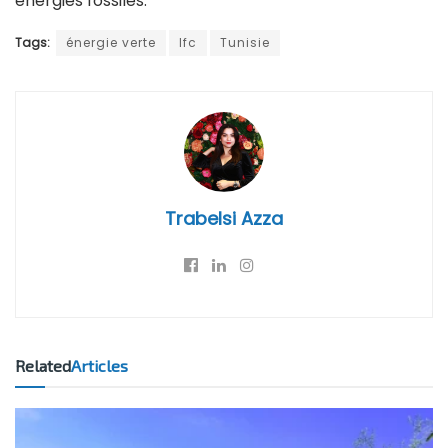
énergies fossiles.
Tags:
énergie verte
Ifc
Tunisie
Trabelsi Azza
Related
Articles