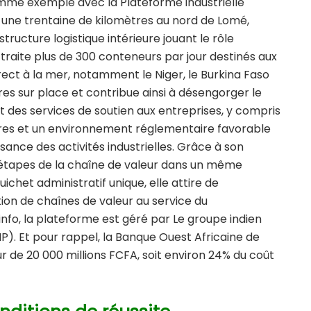
mme exemple avec la Plateforme industrielle
à une trentaine de kilomètres au nord de Lomé,
tructure logistique intérieure jouant le rôle
e traite plus de 300 conteneurs par jour destinés aux
rect à la mer, notamment le Niger, le Burkina Faso
ières sur place et contribue ainsi à désengorger le
 des services de soutien aux entreprises, y compris
nières et un environnement réglementaire favorable
sance des activités industrielles. Grâce à son
s étapes de la chaîne de valeur dans un même
uichet administratif unique, elle attire de
ion de chaînes de valeur au service du
o, la plateforme est géré par Le groupe indien
IIP). Et pour rappel, la Banque Ouest Africaine de
r de 20 000 millions FCFA, soit environ 24% du coût