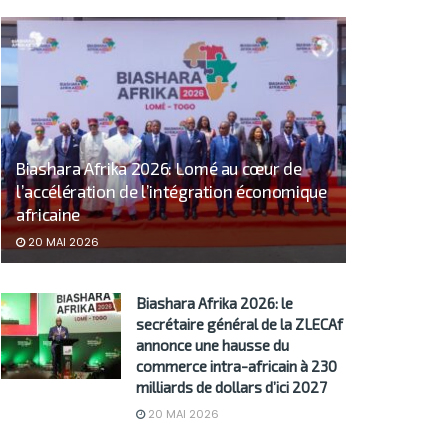
Biashara Afrika 2026: Lomé au cœur de
l’accélération de l’intégration économique
africaine
20 MAI 2026
Biashara Afrika 2026: le
secrétaire général de la ZLECAf
annonce une hausse du
commerce intra-africain à 230
milliards de dollars d’ici 2027
20 MAI 2026