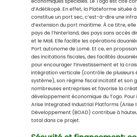
économiques spéciales. Le Togo est cité co
d’Adétikopé. En effet, la Plateforme située 
constitue un port sec, c’est-à-dire une infras
d’extension du port maritime. À ce titre, ell
pays de l’hinterland, des pays sans accès di
et le Mali. Elle facilite les opérations douan
Port autonome de Lomé. Et ce, en proposant
des incitations fiscales, des facilités doua
pour encourager l’investissement et la crois
intégration verticale (contrôle de plusieur
système), son régime fiscal incitatif et son g
nombreuses entreprises et favorise la créat
développement économique du Togo. Pour inf
Arise Integrated Industrial Platforms (Arise 
Développement (BOAD)
contribue à hauteu
total dans ce projet.