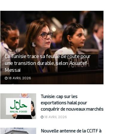
La Tunisie trace sa feuille de route pour
une transition durable, selon Aouatef
Messai
18 AVRIL 2026
Tunisie: cap sur les
exportations halal pour
conquérir de nouveaux marchés
18 AVRIL 2026
Nouvelle antenne de la CCITF à