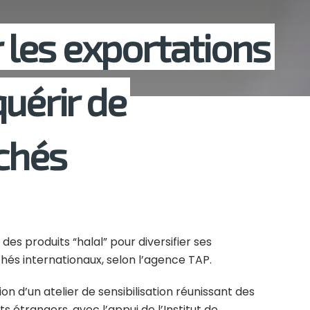
r les exportations
uérir de
chés
 des produits “halal” pour diversifier ses
hés internationaux, selon l’agence TAP.
n d’un atelier de sensibilisation réunissant des
 étrangers, avec l’appui de l’Institut de