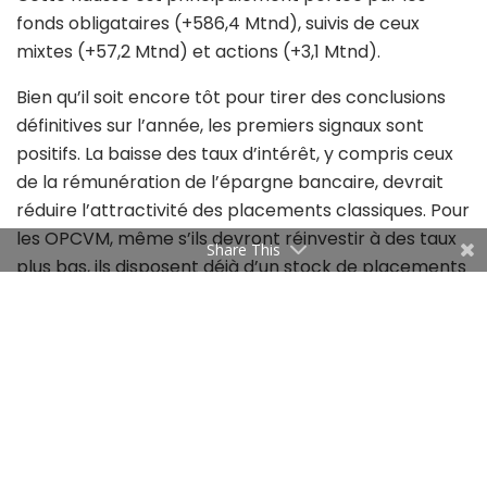
fonds obligataires (+586,4 Mtnd), suivis de ceux
mixtes (+57,2 Mtnd) et actions (+3,1 Mtnd).
Bien qu’il soit encore tôt pour tirer des conclusions
définitives sur l’année, les premiers signaux sont
positifs. La baisse des taux d’intérêt, y compris ceux
de la rémunération de l’épargne bancaire, devrait
réduire l’attractivité des placements classiques. Pour
les OPCVM, même s’ils devront réinvestir à des taux
Share This
plus bas, ils disposent déjà d’un stock de placements
à taux plus élevés, ce qui leur permettra d’assurer
une performance solide en 2026.
Ces éléments confirment le fait que les
performances passées de la gestion collective,
largement supérieures à celles des autres formes
d’épargne, ont convaincu les investisseurs de
réallouer leurs capitaux vers ces véhicules dès le