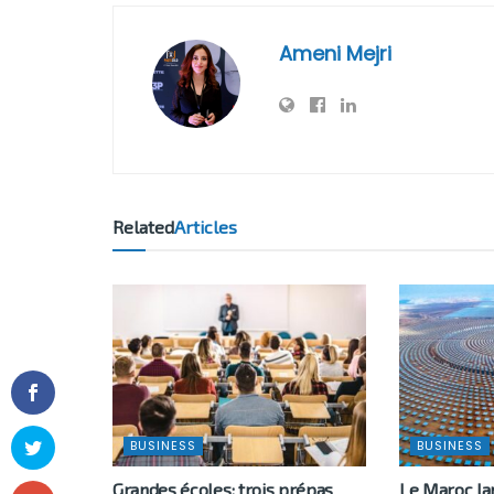
Ameni Mejri
Related
Articles
BUSINESS
BUSINESS
Grandes écoles: trois prépas
Le Maroc l