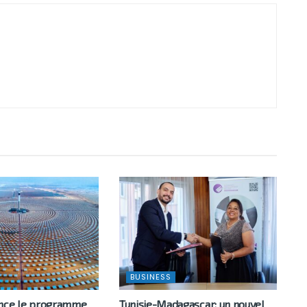
BUSINESS
ance le programme
Tunisie-Madagascar: un nouvel