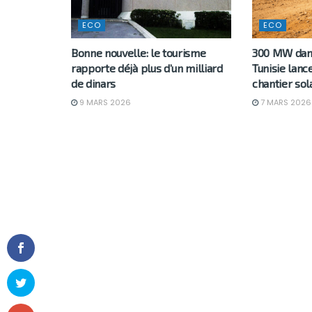
ECO
ECO
Bonne nouvelle: le tourisme
300 MW dans 
rapporte déjà plus d’un milliard
Tunisie lanc
de dinars
chantier sola
9 MARS 2026
7 MARS 2026