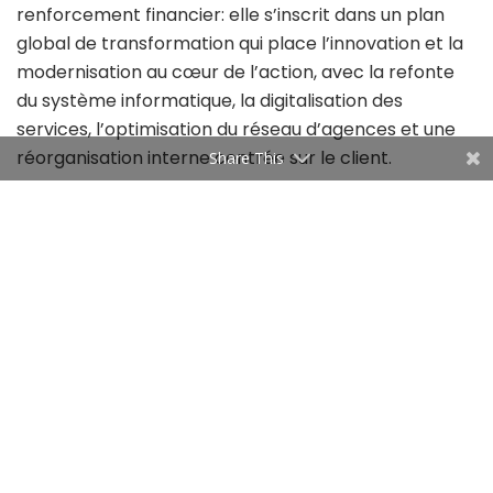
renforcement financier: elle s’inscrit dans un plan
global de transformation qui place l’innovation et la
modernisation au cœur de l’action, avec la refonte
du système informatique, la digitalisation des
services, l’optimisation du réseau d’agences et une
réorganisation interne centrée sur le client.
Share This
L’assemblée générale extraordinaire, fixée au
28 novembre 2025, scellera cette décision, qui
répond également aux exigences de la Banque
centrale en matière de solvabilité et de
transparence, garantissant ainsi une stabilité
durable.
Malgré un contexte opérationnel difficile marqué par
une baisse significative du résultat net au premier
semestre, la dynamique des dépôts (+8,9% au
troisième trimestre) témoigne d’une confiance