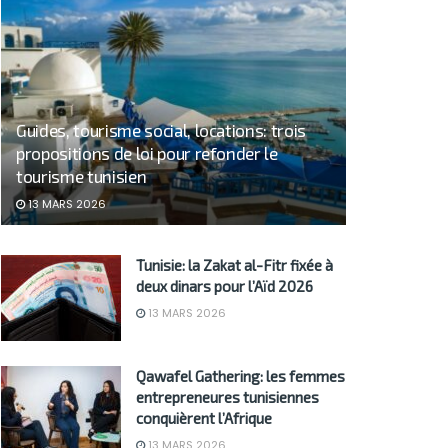
Guides, tourisme social, locations: trois
propositions de loi pour refonder le
tourisme tunisien
13 MARS 2026
Tunisie: la Zakat al-Fitr fixée à
deux dinars pour l’Aïd 2026
13 MARS 2026
Qawafel Gathering: les femmes
entrepreneures tunisiennes
conquièrent l’Afrique
13 MARS 2026