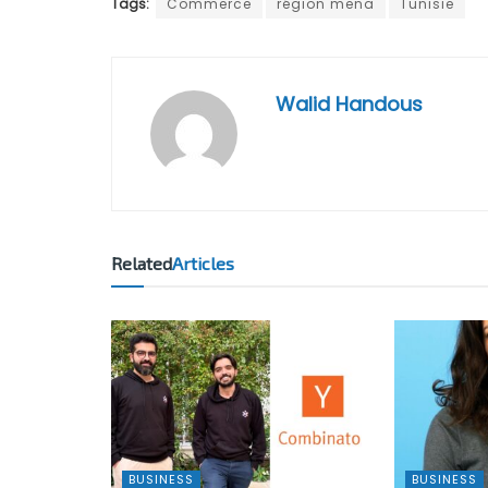
Tags:
Commerce
région mena
Tunisie
Walid Handous
Related
Articles
BUSINESS
BUSINESS