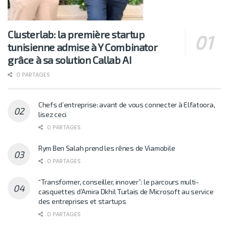
Clusterlab: la première startup
tunisienne admise à Y Combinator
grâce à sa solution Callab AI
0 PARTAGES
Chefs d’entreprise: avant de vous connecter à Elfatoora,
lisez ceci
0 PARTAGES
Rym Ben Salah prend les rênes de Viamobile
0 PARTAGES
“Transformer, conseiller, innover”: le parcours multi-
casquettes d’Amira Dkhil Turlais de Microsoft au service
des entreprises et startups
0 PARTAGES