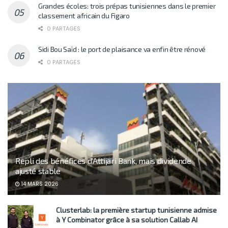
Grandes écoles: trois prépas tunisiennes dans le premier
classement africain du Figaro
0 PARTAGES
Sidi Bou Saïd : le port de plaisance va enfin être rénové
0 PARTAGES
Repli des bénéfices d’Attijari Bank, mais dividende
ajusté stable
14 MARS 2026
Clusterlab: la première startup tunisienne admise
à Y Combinator grâce à sa solution Callab AI