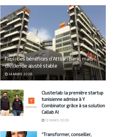
Repli des bénéfices d’Attijari Bank, mais
dividende ajusté stable
14 MARS 2026
Clusterlab: la première startup
tunisienne admise à Y
Combinator grâce à sa solution
Callab AI
13 MARS 2026
“Transformer, conseiller,