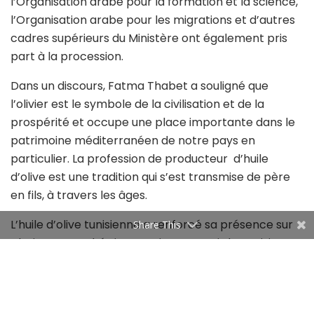
l’Organisation arabe pour la formation et la science,
l’Organisation arabe pour les migrations et d’autres
cadres supérieurs du Ministère ont également pris
part à la procession.
Dans un discours, Fatma Thabet a souligné que
l’olivier est le symbole de la civilisation et de la
prospérité et occupe une place importante dans le
patrimoine méditerranéen de notre pays en
particulier. La profession de producteur d’huile
d’olive est une tradition qui s’est transmise de père
en fils, à travers les âges.
L’huile d’olive tunisienne a renforcé sa présence sur
Share This
plusieurs marchés internationaux, mais la Tunisie
aspirait à réaliser le meilleur et à gagner de
nouvelles perspectives et marchés. Les diplomates,
les partenaires internationaux et les acteurs