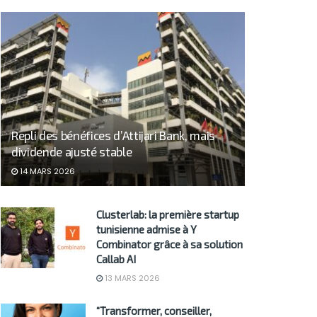
Repli des bénéfices d’Attijari Bank, mais
dividende ajusté stable
14 MARS 2026
Clusterlab: la première startup
tunisienne admise à Y
Combinator grâce à sa solution
Callab AI
13 MARS 2026
“Transformer, conseiller,