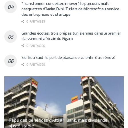
“Transformer, conseiller, innover”: le parcours multi-
casquettes d’Amira Dkhil Turlais de Microsoft au service
des entreprises et startups
0 PARTAGES
Grandes écoles: trois prépas tunisiennes dans le premier
classement africain du Figaro
0 PARTAGES
Sidi Bou Saïd : le port de plaisance va enfin être rénové
0 PARTAGES
Repli des bénéfices d’Attijari Bank, mais dividende
ajusté stable